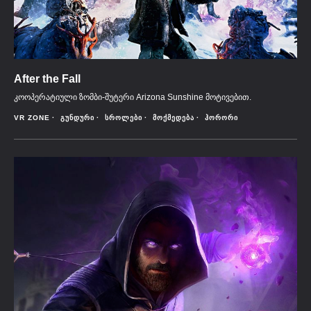
After the Fall
კოოპერატიული ზომბი-შუტერი Arizona Sunshine მოტივებით.
VR ZONE
ᲒᲣᲜᲓᲣᲠᲘ
ᲡᲠᲝᲚᲔᲑᲘ
ᲛᲝᲥᲛᲔᲓᲔᲑᲐ
ᲰᲝᲠᲝᲠᲘ