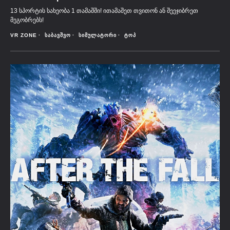
13 სპორტის სახეობა 1 თამაშში! ითამაშეთ თვითონ ან შეეჯიბრეთ
მეგობრებს!
VR ZONE
ᲡᲐᲑᲐᲕᲨᲕᲝ
ᲡᲘᲛᲣᲚᲐᲢᲝᲠᲘ
ᲢᲝᲞ