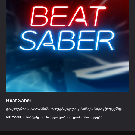
Beat Saber
ვიზუალური რითმ-თამაში, დაფუძნებული დინამიურ საუნდტრეკებზე.
VR ZONE
ᲡᲐᲑᲐᲕᲨᲕᲝ
ᲡᲘᲛᲣᲚᲐᲢᲝᲠᲘ
ᲢᲝᲞ
ᲛᲝᲥᲛᲔᲓᲔᲑᲐ