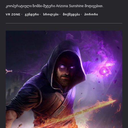
კოოპერატიული ზომბი-შუტერი Arizona Sunshine მოტივებით.
VR ZONE
ᲒᲣᲜᲓᲣᲠᲘ
ᲡᲠᲝᲚᲔᲑᲘ
ᲛᲝᲥᲛᲔᲓᲔᲑᲐ
ᲰᲝᲠᲝᲠᲘ