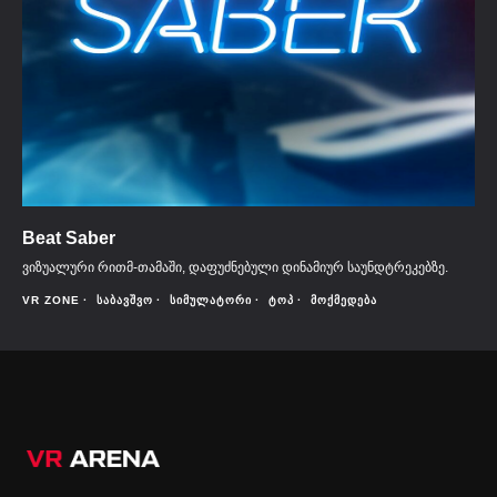
Beat Saber
ვიზუალური რითმ-თამაში, დაფუძნებული დინამიურ საუნდტრეკებზე.
VR ZONE
ᲡᲐᲑᲐᲕᲨᲕᲝ
ᲡᲘᲛᲣᲚᲐᲢᲝᲠᲘ
ᲢᲝᲞ
ᲛᲝᲥᲛᲔᲓᲔᲑᲐ