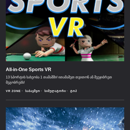
All-in-One Sports VR
13 სპორტის სახეობა 1 თამაშში! ითამაშეთ თვითონ ან შეეჯიბრეთ
მეგობრებს!
VR ZONE
ᲡᲐᲑᲐᲕᲨᲕᲝ
ᲡᲘᲛᲣᲚᲐᲢᲝᲠᲘ
ᲢᲝᲞ