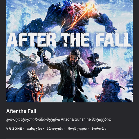
After the Fall
კოოპერატიული ზომბი-შუტერი Arizona Sunshine მოტივებით.
VR ZONE
ᲒᲣᲜᲓᲣᲠᲘ
ᲡᲠᲝᲚᲔᲑᲘ
ᲛᲝᲥᲛᲔᲓᲔᲑᲐ
ᲰᲝᲠᲝᲠᲘ