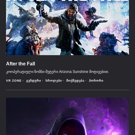
After the Fall
კოოპერატიული ზომბი-შუტერი Arizona Sunshine მოტივებით.
VR ZONE
ᲒᲣᲜᲓᲣᲠᲘ
ᲡᲠᲝᲚᲔᲑᲘ
ᲛᲝᲥᲛᲔᲓᲔᲑᲐ
ᲰᲝᲠᲝᲠᲘ