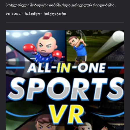
პოპულარული მობილური თამაში ეხლა ვირტუალურ რეალობაშია .
VR ZONE
ᲡᲐᲑᲐᲕᲨᲕᲝ
ᲡᲘᲛᲣᲚᲐᲢᲝᲠᲘ